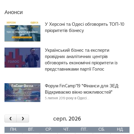
Анонси
У Херсоні та Одесі обговорять ТОП-10
пріоритетів бізнесу
Український бізнес та експерти
провідних аналітичних центрів
обговорять економічні пріоритети із
представниками партії Голос
Форум FinCamp'19 "Фінанси для ЗЕД:
Відкриваємо вікно можливостей"
5 липня 2019 року в Одесі…
‹
›
серп. 2026
ПН.
ВТ.
СР.
ЧТ.
ПТ.
СБ.
НД.