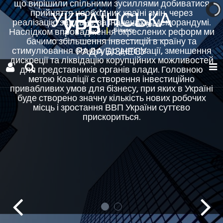
що вирішили спільними зусиллями добиватися
прийняття необхідних країні змін, через
УКРАЇНСЬКА
реалізацію завдань, зазначених у Меморандумі.
Наслідком впровадження окреслених реформ ми
бачимо збільшення інвестицій в країну та
РАДА БІЗНЕСУ
стимулювання бізнесу до детінізації, зменшення
дискреції та ліквідацію корупційних можливостей
для представників органів влади. Головною
метою Коаліції є створення інвестиційно
привабливих умов для бізнесу, при яких в Україні
буде створено значну кількість нових робочих
місць і зростання ВВП України суттєво
прискориться.