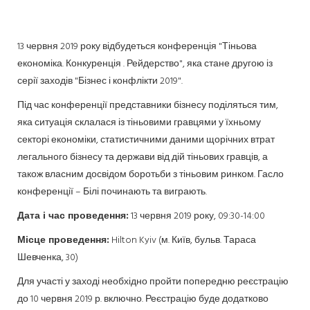
13 червня 2019 року відбудеться конференція "Тіньова
економіка. Конкуренція . Рейдерство", яка стане другою із
серії заходів "Бізнес і конфлікти 2019".
Під час конференції представники бізнесу поділяться тим,
яка ситуація склалася із тіньовими гравцями у їхньому
секторі економіки, статистичними даними щорічних втрат
легального бізнесу та держави від дій тіньових гравців, а
також власним досвідом боротьби з тіньовим ринком. Гасло
конференції – Білі починають та виграють.
Дата і час проведення:
13 червня 2019 року, 09:30-14:00
Місце проведення:
Hilton Kyiv (м. Київ, бульв. Тараса
Шевченка, 30)
Для участі у заході необхідно пройти попередню реєстрацію
до 10 червня 2019 р. включно. Реєстрацію буде додатково